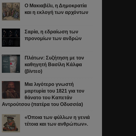
Ο Μακιαβέλι, η Δημοκρατία
και η εκλογή των αρχόντων
Σαρία, η εδραίωση των
προνομίων των ανδρών
Πλάτων: Συζήτηση με τον
καθηγητή Βασίλη Κάλφα
(βίντεο)
Μια λιγότερο γνωστή
μαρτυρία του 1821 για τον
θάνατο του Καπετάν
Αντρούτσου (πατέρα του Οδυσσέα)
«Όποια των φύλλων η γενιά
τέτοια και των ανθρώπων».