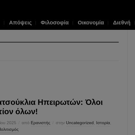
Απόψεις
Φιλοσοφία
Οικονομία
Διεθνή
τσούκλια Ηπειρωτών: Όλοι
τίον όλων!
ίου 2025
από
Ερανιστής
στην
Uncategorized
,
Ιστορία
,
ολιτισμός