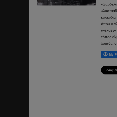
«Σαρδελάδ
«λασπιάδε
κωμωδία 
όπου ο γλ
ανέκαθεν
τόπος είχ
λοιπόν, ο
Διαβά