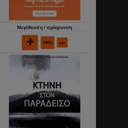
Mεγέθυνση / σμίκρυνση