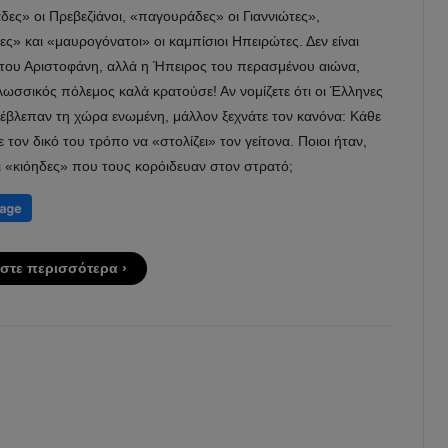
ες» οι Πρεβεζiάνοι, «παγουράδες» οι Γιαννιώτες»,
ς» και «μαυρογόνατοι» οι καμπίσιοι Ηπειρώτες. Δεν είναι
του Αριστοφάνη, αλλά η Ήπειρος του περασμένου αιώνα,
ωσσικός πόλεμος καλά κρατούσε! Αν νομίζετε ότι οι Έλληνες
 έβλεπαν τη χώρα ενωμένη, μάλλον ξεχνάτε τον κανόνα: Κάθε
ε τον δικό του τρόπο να «στολίζει» τον γείτονα. Ποιοι ήταν,
ι «κιόηδες» που τους κορόιδευαν στον στρατό;
στε περισσότερα ›