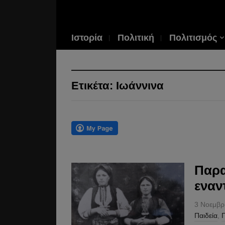
Ιστορία
Πολιτική
Πολιτισμός
Ετικέτα:
Ιωάννινα
Παρα
εναν
3 Νοεμβρ
Παιδεία
,
Π