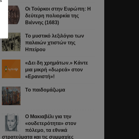
s
Οι Τούρκοι στην Ευρώπη: Η
δεύτερη πολιορκία της
Βιέννης (1683)
Το μυστικό λεξιλόγιο των
παλαιών χτιστών της
Ηπείρου
«Δει δη χρημάτων.» Κάντε
μια μικρή «δωρεά» στον
«Ερανιστή»!
Το παιδομάζωμα
O Μακιαβέλι για την
«ουδετερότητα» στον
πόλεμο, τα εθνικά
στρατεύματα και τις συμμαχίες