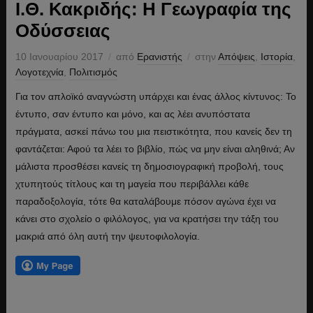
Ι.Θ. Κακριδής: Η Γεωγραφία της
Οδύσσειας
10 Ιανουαρίου 2017
από
Ερανιστής
στην
Απόψεις
,
Ιστορία
,
Λογοτεχνία
,
Πολιτισμός
Για τον απλοϊκό αναγνώστη υπάρχει και ένας άλλος κίντυνος: Το
έντυπο, σαν έντυπο και μόνο, και ας λέει ανυπόστατα
πράγματα, ασκεί πάνω του μια πειστικότητα, που κανείς δεν τη
φαντάζεται: Αφού τα λέει το βιβλίο, πώς να μην είναι αληθινά; Αν
μάλιστα προσθέσει κανείς τη δημοσιογραφική προβολή, τους
χτυπητούς τίτλους και τη μαγεία που περιβάλλει κάθε
παραδοξολογία, τότε θα καταλάβουμε πόσον αγώνα έχει να
κάνει στο σχο­λείο ο φιλόλογος, για να κρατήσει την τάξη του
μακριά από όλη αυτή την ψευτοφιλολογία.