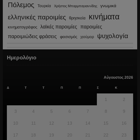
Πόλεμος
γνωμικά
Τουρκία
Χρήστος Μπαρμπαγιαννίδης
κινήματα
ελληνικές παροιμίες
θρησκεία
λαϊκές παροιμίες
παροιμίες
κινηματογράφος
ψυχολογία
παροιμιώδεις φράσεις
φασισμός
χιούμορ
Ημερολόγιο
Αύγουστος 2026
Δ
Τ
Τ
Π
Π
Σ
Κ
1
2
3
4
5
6
7
8
9
10
11
12
13
14
15
16
17
18
19
20
21
22
23