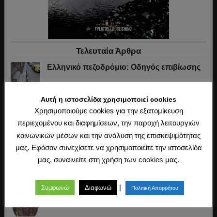
Τελευταία Άρθρα
Ελληνικό πεζοδρόμιο: Οδηγός επιβίωσης
Αυτή η ιστοσελίδα χρησιμοποιεί cookies
Ο Μακιαβέλι, η αναγκαιότητα του εθνικού
Χρησιμοποιούμε cookies για την εξατομίκευση
στρατού και «πώς πήρε ο Τούρκος την
περιεχομένου και διαφημίσεων, την παροχή λειτουργιών
Πόλη»
κοινωνικών μέσων και την ανάλυση της επισκεψιμότητας
μας. Εφόσον συνεχίσετε να χρησιμοποιείτε την ιστοσελίδα
Ο Αριστοτέλης και το αδιάσπαστο της
μας, συναινείτε στη χρήση των cookies μας.
ψυχής με το σώμα
|
Συμφωνώ
Διαφωνώ
Πολιτική Απορρήτου
Οι Τούρκοι στην Ευρώπη: Η δεύτερη
πολιορκία της Βιέννης (1683)