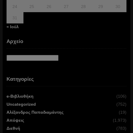
24
25
26
27
28
29
30
31
« Ιούλ
Αρχείο
Αρχείο
Κατηγορίες
e-Βιβλιοθήκη
(106)
Uncategorized
(752)
Αλέξανδρος Παπαδιαμάντης
(19)
Απόψεις
(1,973)
Διεθνή
(783)