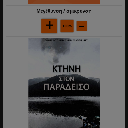
Mεγέθυνση / σμίκρυνση