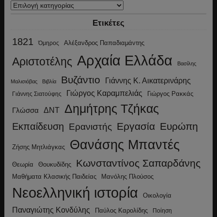
Κατηγορίες
Ετικέτες
1821
Αλέξανδρος Παπαδιαμάντης
Όμηρος
Αρχαία Ελλάδα
Αριστοτέλης
Βασίλης
Βυζάντιο
Γιάννης Κ. Αικατερινάρης
Μαλισιόβας
Βιβλία
Γιώργος Καραμπελιάς
Γιώργος Ρακκάς
Γιάννης Σιατούφης
Δημήτρης Τζήκας
ΔΝΤ
Γλώσσα
Εργασία
Ευρώπη
Εκπαίδευση
Ερανιστής
Θανάσης Μπαντές
Ζήσης Μητλιάγκας
Κωνσταντίνος Σαπαρδάνης
Θεωρία
Θουκυδίδης
Μανόλης Πλούσος
Μαθήματα Κλασικής Παιδείας
Νεοελληνική ιστορία
Οικολογία
Παναγιώτης Κονδύλης
Παύλος Καρολίδης
Ποίηση