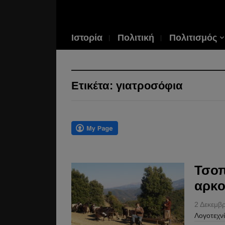
Ιστορία
Πολιτική
Πολιτισμός
Ετικέτα:
γιατροσόφια
Τσοπ
αρκο
2 Δεκεμβ
Λογοτεχν