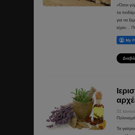
«Όσοι γύρ
τα ποδάρι
για να ξε
είχαν… Π
Διαβά
Ιερι
αρχέ
31 Ιανου
Πολιτισμ
Τα γιατρ