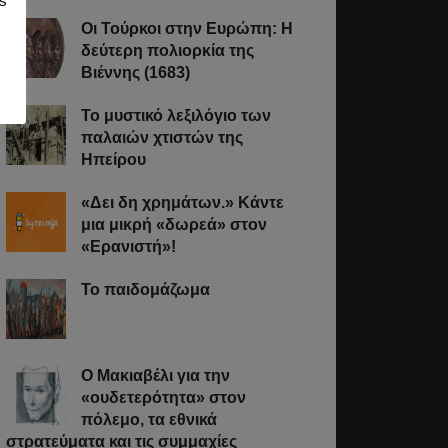
s
Οι Τούρκοι στην Ευρώπη: Η
δεύτερη πολιορκία της
Βιέννης (1683)
Το μυστικό λεξιλόγιο των
παλαιών χτιστών της
Ηπείρου
«Δει δη χρημάτων.» Κάντε
μια μικρή «δωρεά» στον
«Ερανιστή»!
Το παιδομάζωμα
O Μακιαβέλι για την
«ουδετερότητα» στον
πόλεμο, τα εθνικά
στρατεύματα και τις συμμαχίες