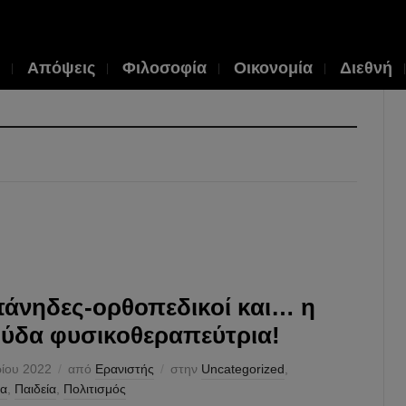
Απόψεις
Φιλοσοφία
Οικονομία
Διεθνή
άνηδες-ορθοπεδικοί και… η
ύδα φυσικοθεραπεύτρια!
ρίου 2022
από
Ερανιστής
στην
Uncategorized
,
ία
,
Παιδεία
,
Πολιτισμός