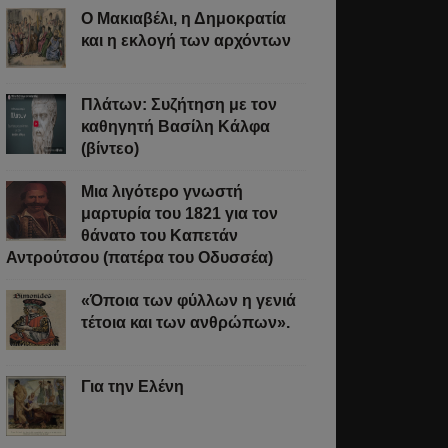
Ο Μακιαβέλι, η Δημοκρατία
και η εκλογή των αρχόντων
Πλάτων: Συζήτηση με τον
καθηγητή Βασίλη Κάλφα
(βίντεο)
Μια λιγότερο γνωστή
μαρτυρία του 1821 για τον
θάνατο του Καπετάν
Αντρούτσου (πατέρα του Οδυσσέα)
«Όποια των φύλλων η γενιά
τέτοια και των ανθρώπων».
Για την Ελένη