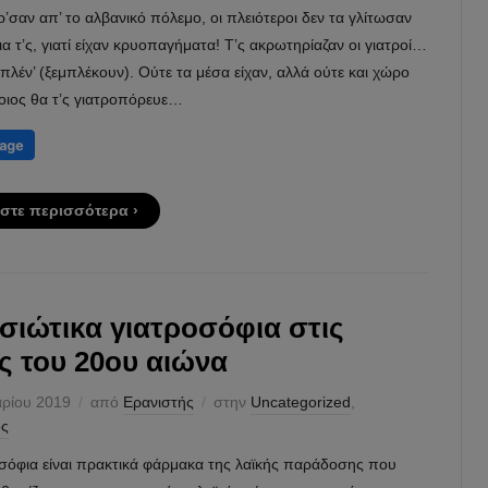
’σαν απ’ το αλβανικό πόλεμο, οι πλειότεροι δεν τα γλίτωσαν
α τ’ς, γιατί είχαν κρυοπαγήματα! Τ’ς ακρωτηρίαζαν οι γιατροί…
μπλέν’ (ξεμπλέκουν). Ούτε τα μέσα είχαν, αλλά ούτε και χώρο
οιος θα τ’ς γιατροπόρευε…
στε περισσότερα ›
σσιώτικα γιατροσόφια στις
ς του 20ου αιώνα
αρίου 2019
από
Ερανιστής
στην
Uncategorized
,
ός
οσόφια είναι πρακτικά φάρμακα της λαϊκής παράδοσης που