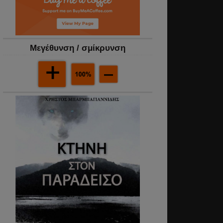
Mεγέθυνση / σμίκρυνση