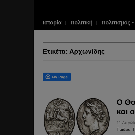
Ιστορία
Πολιτική
Πολιτισμός
Ετικέτα:
Αρχωνίδης
Ο Θο
και 
11 Απριλ
Παιδεία
,
Π