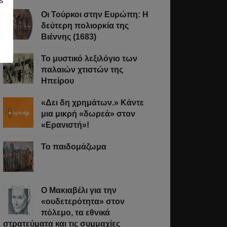
s
Οι Τούρκοι στην Ευρώπη: Η
δεύτερη πολιορκία της
Βιέννης (1683)
Το μυστικό λεξιλόγιο των
παλαιών χτιστών της
Ηπείρου
«Δει δη χρημάτων.» Κάντε
μια μικρή «δωρεά» στον
«Ερανιστή»!
Το παιδομάζωμα
O Μακιαβέλι για την
«ουδετερότητα» στον
πόλεμο, τα εθνικά
στρατεύματα και τις συμμαχίες