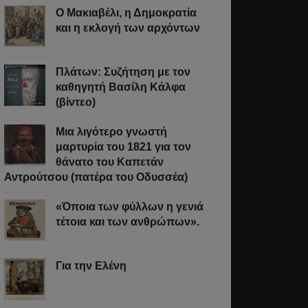
Ο Μακιαβέλι, η Δημοκρατία
και η εκλογή των αρχόντων
Πλάτων: Συζήτηση με τον
καθηγητή Βασίλη Κάλφα
(βίντεο)
Μια λιγότερο γνωστή
μαρτυρία του 1821 για τον
θάνατο του Καπετάν
Αντρούτσου (πατέρα του Οδυσσέα)
«Όποια των φύλλων η γενιά
τέτοια και των ανθρώπων».
Για την Ελένη