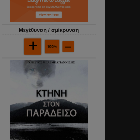
Mεγέθυνση / σμίκρυνση