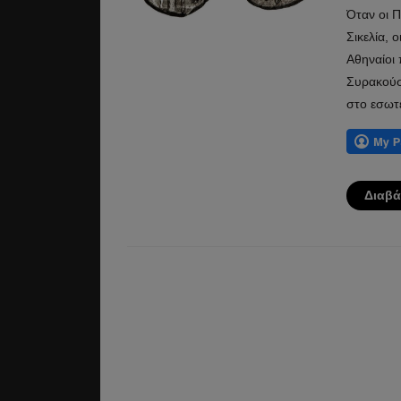
Όταν οι 
Σικελία, 
Αθηναίοι 
Συρακούσ
στο εσωτ
Διαβά