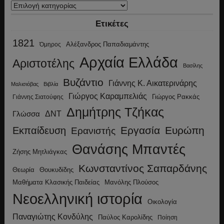
Κατηγορίες
Ετικέτες
1821
Αλέξανδρος Παπαδιαμάντης
Όμηρος
Αρχαία Ελλάδα
Αριστοτέλης
Βασίλης
Βυζάντιο
Γιάννης Κ. Αικατερινάρης
Μαλισιόβας
Βιβλία
Γιώργος Καραμπελιάς
Γιώργος Ρακκάς
Γιάννης Σιατούφης
Δημήτρης Τζήκας
ΔΝΤ
Γλώσσα
Εργασία
Ευρώπη
Εκπαίδευση
Ερανιστής
Θανάσης Μπαντές
Ζήσης Μητλιάγκας
Κωνσταντίνος Σαπαρδάνης
Θεωρία
Θουκυδίδης
Μανόλης Πλούσος
Μαθήματα Κλασικής Παιδείας
Νεοελληνική ιστορία
Οικολογία
Παναγιώτης Κονδύλης
Παύλος Καρολίδης
Ποίηση