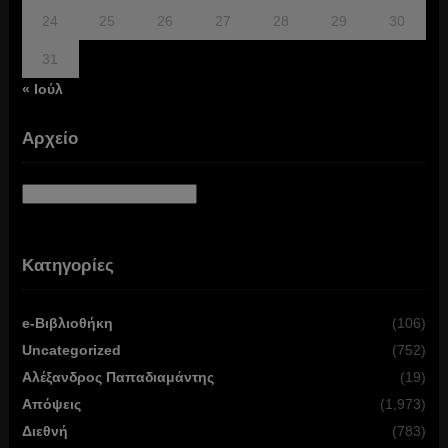
24
25
26
27
28
29
30
31
« Ιούλ
Αρχείο
Αρχείο
Κατηγορίες
e-Βιβλιοθήκη
(106)
Uncategorized
(752)
Αλέξανδρος Παπαδιαμάντης
(19)
Απόψεις
(1,973)
Διεθνή
(783)