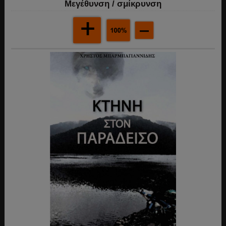
Mεγέθυνση / σμίκρυνση