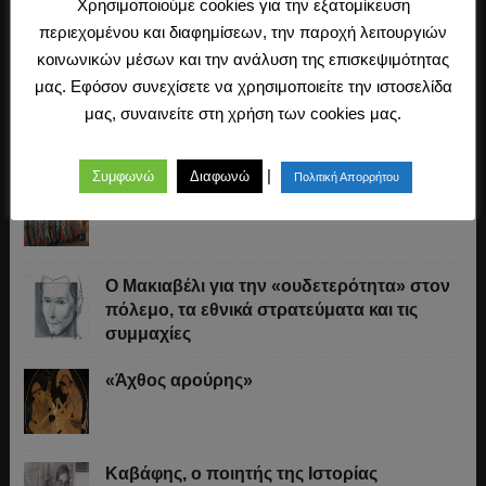
Χρησιμοποιούμε cookies για την εξατομίκευση
Το μυστικό λεξιλόγιο των παλαιών χτιστών
της Ηπείρου
περιεχομένου και διαφημίσεων, την παροχή λειτουργιών
κοινωνικών μέσων και την ανάλυση της επισκεψιμότητας
μας. Εφόσον συνεχίσετε να χρησιμοποιείτε την ιστοσελίδα
«Δει δη χρημάτων.» Κάντε μια μικρή
μας, συναινείτε στη χρήση των cookies μας.
«δωρεά» στον «Ερανιστή»!
|
Συμφωνώ
Διαφωνώ
Πολιτική Απορρήτου
Το παιδομάζωμα
O Μακιαβέλι για την «ουδετερότητα» στον
πόλεμο, τα εθνικά στρατεύματα και τις
συμμαχίες
«Άχθος αρούρης»
Καβάφης, ο ποιητής της Ιστορίας