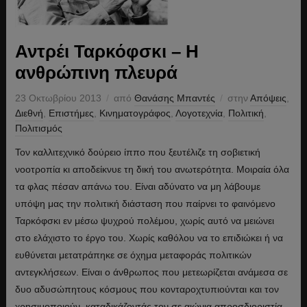
Αντρέι Ταρκόφσκι – Η
ανθρώπινη πλευρά
23 Οκτωβρίου 2013
από
Θανάσης Μπαντές
στην
Απόψεις
,
Διεθνή
,
Επιστήμες
,
Κινηματογράφος
,
Λογοτεχνία
,
Πολιτική
,
Πολιτισμός
Τον καλλιτεχνικό δούρειο ίππο που ξευτέλιζε τη σοβιετική
νοοτροπία κι αποδείκνυε τη δική του ανωτερότητα. Μοιραία όλα
τα φλας πέσαν απάνω του. Είναι αδύνατο να μη λάβουμε
υπόψη μας την πολιτική διάσταση που παίρνει το φαινόμενο
Ταρκόφσκι εν μέσω ψυχρού πολέμου, χωρίς αυτό να μειώνει
στο ελάχιστο το έργο του. Χωρίς καθόλου να το επιδιώκει ή να
ευθύνεται μετατράπηκε σε όχημα μεταφοράς πολιτικών
αντεγκλήσεων. Είναι ο άνθρωπος που μετεωρίζεται ανάμεσα σε
δυο αδυσώπητους κόσμους που κονταροχτυπιούνται και τον
χρησιμοποιούν, καταδικάζοντάς τον σε αιώνια απροσδιοριστία.