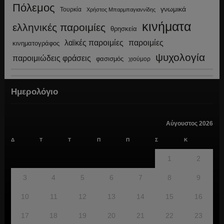
Πόλεμος
γνωμικά
Τουρκία
Χρήστος Μπαρμπαγιαννίδης
κινήματα
ελληνικές παροιμίες
θρησκεία
λαϊκές παροιμίες
παροιμίες
κινηματογράφος
ψυχολογία
παροιμιώδεις φράσεις
φασισμός
χιούμορ
Ημερολόγιο
Αύγουστος 2026
Δ
Τ
Τ
Π
Π
Σ
Κ
1
2
3
4
5
6
7
8
9
10
11
12
13
14
15
16
17
18
19
20
21
22
23