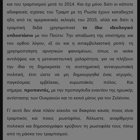
και του τραμπισμού μετά το 2014. Και όχι μόνο διότι οι κάποτε
αδιαφανείς σχέσεις του Τραμπ με τη Ρωσία έχουν καταδειχτεί
ήδη από τις αμερικανικές εκλογές του 2015, αλλά και διότι η
τραμπική δεξιά χρησιμοποιεί
το ίδιο ιδεολογικό
οπλοστάσιο
με τον Πούτιν: Την απαξίωση της επιστήμης και
του ορθού λόγου, εξ ου και η αντιεμβολιαστική ροπή· τη
χρησιμοποίηση αρνητικών φαινομένων, όπως οι woke
αντιλήψεις και η μεταναστευτική χαλαρότητα, για να πλήξουν
την ίδια τη δημοκρατία· τη συστηματική αντιευρωπαϊκή
πολιτική, έτσι ώστε να μη δημιουργηθεί ένας ισχυρός,
παγκόσμιας εμβέλειας, ευρωπαϊκός πόλος. Και
σήμερα,
προπαντός,
με την προπαγάνδα εναντίον της ηρωικής
αντίστασης των Ουκρανών και το κοινό μίσος για τον Ζελένσκι.
Γι’ αυτό δεν είναι πλέον εύκολο να διακρίνει κανείς ποιος είναι
τραμπικός και ποιος ρωσόφιλος. Άλλωστε, αναρίθμητοι
πολιτικοί και δημοσιογράφοι κρύβουν τη ρωσοφιλία τους πίσω
από τη μάσκα του τραμπισμού.