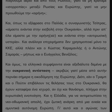
παίρνουμε αέριο και από τους Ρώσους; γιατί να μη κρατάμε
«ισορροπίες» μεταξύ Ρωσίας και Ευρώπης, γιατί να μην
προωθούμε την «ειρήνη»;
Και, όπως το εξέφρασε στο Παλλάς ο συναγωνιστής Τσίπρας,
«είμαστε ενάντια στην εισβολή στην Ουκρανία», αλλά πριν απ’
όλα είμαστε με την ειρήνη(
sic
) και ενάντια στην «αντιρωσική
υστερία». Και ανάλογα επιχειρήματα δεν χρησιμοποιεί μόνο το
ΚΚΕ, αλλά πλέον και ο Κώστας Καραμανλής ή ο Αντώνης
Σαμαράς – μήπως και ο Ευάγγελος Βενιζέλος;
Και όμως, τα ελληνικά συμφέροντα είναι αξεδιάλυτα δεμένα με
την
ουκρανική αντίσταση
– ακριβώς γιατί μέσα από αυτήν
περνάει σήμερα η οικοδόμηση της Ευρώπης. Διότι, εάν ο Τραμπ
και ο Πούτιν επιβάλουν τις θελήσεις τους στο Ουκρανικό, θα
έχουν καταφέρει ένα ισχυρό, αν όχι και θανάσιμο, πλήγμα στην
ευρωπαϊκή ενοποίηση. Και η Ελλάδα, για να αντιμετωπίσει τη
νεο-οθωμανική απειλή, έχει ζωτική ανάγκη από μια ενιαία και
αμυντικά αυτόνομη Ευρώπη. Γι’ αυτό και ο αγώνας των