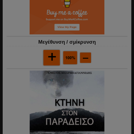
Mεγέθυνση / σμίκρυνση