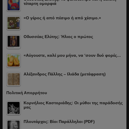
τέταρτη ομορφιά
«Ο γέρος ή από πέσιμο ή από χέσιμο.»
Οδυσσέας Ελύτης: Ήλιος ο πρώτος
«Αύγουστε, καλέ μου μήνα, να ‘σουν δυό φορές…
Αλέξανδρος Πάλλης – Ιλιάδα (μετάφραση)
Πολιτική Απορρήτου
Κορνήλιος Καστοριάδης: Οι μύθοι της παράδοσής
μας
Πλουτάρχος: Βίοι Παράλληλοι (PDF)