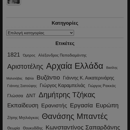
Κατηγορίες
Κατηγορίες
Ετικέτες
1821
Αλέξανδρος Παπαδιαμάντης
Όμηρος
Αρχαία Ελλάδα
Αριστοτέλης
Βασίλης
Βυζάντιο
Γιάννης Κ. Αικατερινάρης
Μαλισιόβας
Βιβλία
Γιώργος Καραμπελιάς
Γιώργος Ρακκάς
Γιάννης Σιατούφης
Δημήτρης Τζήκας
ΔΝΤ
Γλώσσα
Εργασία
Ευρώπη
Εκπαίδευση
Ερανιστής
Θανάσης Μπαντές
Ζήσης Μητλιάγκας
Κωνσταντίνος Σαπαρδάνης
Θεωρία
Θουκυδίδης