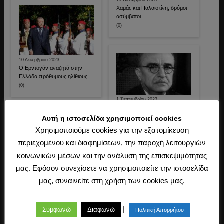
Χαμάς και Παλαιστίνη, δρόμοι
ασύμβατοι
(0)
10 Δεκεμβρίου 2023
Ο Ερντογάν αναζητά στην
Ελλάδα πρόθυμους ηλίθιους
(0)
1 Σεπτεμβρίου 2023
Ο Ιωάννης Μεταξάς
αρχιτέκτονας του Διχασμού και
Αυτή η ιστοσελίδα χρησιμοποιεί cookies
της Καταστροφής
Χρησιμοποιούμε cookies για την εξατομίκευση
(0)
περιεχομένου και διαφημίσεων, την παροχή λειτουργιών
κοινωνικών μέσων και την ανάλυση της επισκεψιμότητας
μας. Εφόσον συνεχίσετε να χρησιμοποιείτε την ιστοσελίδα
10 Σεπτεμβρίου 2023
Θρίαμβος και καταστροφή:
μας, συναινείτε στη χρήση των cookies μας.
1940-1949
(0)
|
Συμφωνώ
Διαφωνώ
Πολιτική Απορρήτου
26 Ιουλίου 2023
Ένα όνειρο για τον ελληνισμό