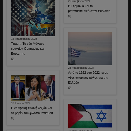
2 Οκτωβρίου 2024
Η Γερμανία και το
μεταναστευτικό στην Ευρώπη
(0)
18 Φεβρουαρίου 2025
Τραμπ: Το νέο Μόναχο
εναντίον Ουκρανίας και
Ευρώπης
(0)
25 Φεβρουαρίου 2024
Από το 1922 στο 2022, ένας
νέος ιστορικός ρόλος για την
Ελλάδα
(0)
18 Ιουνίου 2024
Η ελληνική «λαϊκή δεξιά» και
το βαρίδι του φιλοπουτινισμού
(0)
19 Οκτωβρίου 2023