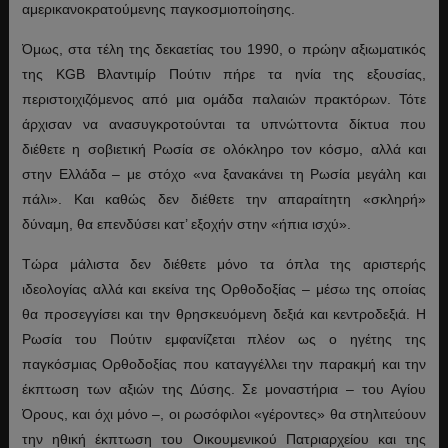
αμερικανοκρατούμενης παγκοσμιοποίησης.
Όμως, στα τέλη της δεκαετίας του 1990, ο πρώην αξιωματικός
της KGB Βλαντιμίρ Πούτιν πήρε τα ηνία της εξουσίας,
περιστοιχιζόμενος από μια ομάδα παλαιών πρακτόρων. Τότε
άρχισαν να ανασυγκροτούνται τα υπνώττοντα δίκτυα που
διέθετε η σοβιετική Ρωσία σε ολόκληρο τον κόσμο, αλλά και
στην Ελλάδα – με στόχο «να ξανακάνει τη Ρωσία μεγάλη και
πάλι». Και καθώς δεν διέθετε την απαραίτητη «σκληρή»
δύναμη, θα επενδύσει κατ’ εξοχήν στην «ήπια ισχύ».
Τώρα μάλιστα δεν διέθετε μόνο τα όπλα της αριστερής
ιδεολογίας αλλά και εκείνα της Ορθοδοξίας – μέσω της οποίας
θα προσεγγίσει και την θρησκευόμενη δεξιά και κεντροδεξιά. Η
Ρωσία του Πούτιν εμφανίζεται πλέον ως ο ηγέτης της
παγκόσμιας Ορθοδοξίας που καταγγέλλει την παρακμή και την
έκπτωση των αξιών της Δύσης. Σε μοναστήρια – του Αγίου
Όρους, και όχι μόνο –, οι ρωσόφιλοι «γέροντες» θα στηλιτεύουν
την ηθική έκπτωση του Οικουμενικού Πατριαρχείου και της