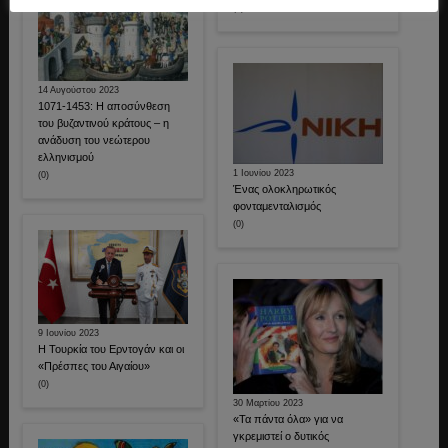
(0)
14 Αυγούστου 2023
1071-1453: Η αποσύνθεση
του βυζαντινού κράτους – η
ανάδυση του νεώτερου
ελληνισμού
1 Ιουνίου 2023
(0)
Ένας ολοκληρωτικός
φονταμενταλισμός
(0)
9 Ιουνίου 2023
Η Τουρκία του Ερντογάν και οι
«Πρέσπες του Αιγαίου»
(0)
30 Μαρτίου 2023
«Τα πάντα όλα» για να
γκρεμιστεί ο δυτικός