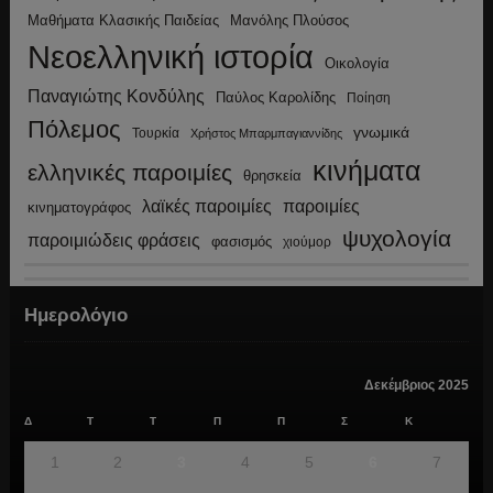
Μανόλης Πλούσος
Μαθήματα Κλασικής Παιδείας
Νεοελληνική ιστορία
Οικολογία
Παναγιώτης Κονδύλης
Παύλος Καρολίδης
Ποίηση
Πόλεμος
γνωμικά
Τουρκία
Χρήστος Μπαρμπαγιαννίδης
κινήματα
ελληνικές παροιμίες
θρησκεία
λαϊκές παροιμίες
παροιμίες
κινηματογράφος
ψυχολογία
παροιμιώδεις φράσεις
φασισμός
χιούμορ
Ημερολόγιο
Δεκέμβριος 2025
Δ
Τ
Τ
Π
Π
Σ
Κ
1
2
3
4
5
6
7