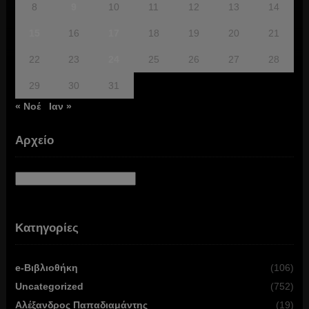
8
9
10
11
12
13
14
15
16
17
18
19
20
21
22
23
24
25
26
27
28
29
30
31
« Νοέ
Ιαν »
Αρχείο
Αρχείο
Κατηγορίες
e-Βιβλιοθήκη
(106)
Uncategorized
(752)
Αλέξανδρος Παπαδιαμάντης
(19)