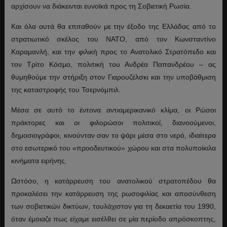
αρχίσουν να διάκεινται ευνοϊκά προς τη Σοβιετική Ρωσία.
Και όλα αυτά θα επιταθούν με την έξοδο της Ελλάδας από το
στρατιωτικό σκέλος του ΝΑΤΟ, από τον Κωνσταντίνο
Καραμανλή, και την φιλική προς το Ανατολικό Στρατόπεδο και
τον Τρίτο Κόσμο, πολιτική του Ανδρέα Παπανδρέου – ας
θυμηθούμε την στήριξη στον Γιαρουζέλσκι και την υποβάθμιση
της καταστροφής του Τσερνόμπιλ.
Μέσα σε αυτό το έντονα αντιαμερικανικό κλίμα, οι Ρώσοι
πράκτορες και οι φιλορώσοι πολιτικοί, διανοούμενοι,
δημοσιογράφοι, κινούνταν σαν το ψάρι μέσα στο νερό, ιδιαίτερα
στο εσωτερικό του «προοδευτικού» χώρου και στα πολυποίκιλα
κινήματα ειρήνης.
Ωστόσο, η κατάρρευση του ανατολικού στρατοπέδου θα
προκαλέσει την κατάρρευση της ρωσοφιλίας και αποσύνθεση
των σοβιετικών δικτύων, τουλάχιστον για τη δεκαετία του 1990,
όταν έμοιαζε πως είχαμε εισέλθει σε μία περίοδο απρόσκοπτης,