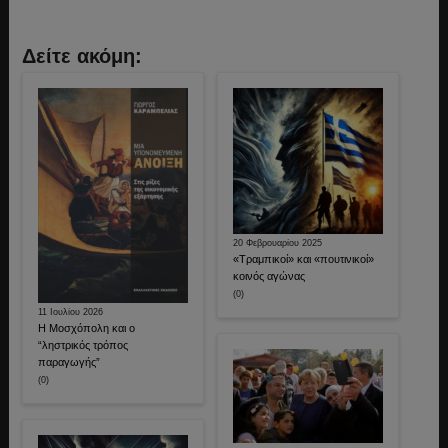
Δείτε ακόμη:
20 Φεβρουαρίου 2025
«Τραμπικοί» και «πουτινικοί»
κοινός αγώνας
(0)
11 Ιουλίου 2026
Η Μοσχόπολη και ο
“ληστρικός τρόπος
παραγωγής”
(0)