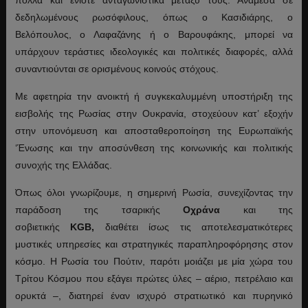
δεδηλωμένους ρωσόφιλους, όπως ο Κασιδιάρης, ο
Βελόπουλος, ο Λαφαζάνης ή ο Βαρουφάκης, μπορεί να
υπάρχουν τεράστιες ιδεολογικές και πολιτικές διαφορές, αλλά
συναντιούνται σε ορισμένους κοινούς στόχους.
Με αφετηρία την ανοικτή ή συγκεκαλυμμένη υποστήριξη της
εισβολής της Ρωσίας στην Ουκρανία, στοχεύουν κατ’ εξοχήν
στην υπονόμευση και αποσταθεροποίηση της Ευρωπαϊκής
‘Ένωσης και την αποσύνθεση της κοινωνικής και πολιτικής
συνοχής της Ελλάδας.
Όπως όλοι γνωρίζουμε, η σημερινή Ρωσία, συνεχίζοντας την
παράδοση της τσαρικής
Οχράνα
και της
σοβιετικής
KGB,
διαθέτει ίσως τις αποτελεσματικότερες
μυστικές υπηρεσίες και στρατηγικές παραπληροφόρησης στον
κόσμο. H Ρωσία του Πούτιν, παρότι μοιάζει με μία χώρα του
Τρίτου Κόσμου που εξάγει πρώτες ύλες – αέριο, πετρέλαιο και
ορυκτά –, διατηρεί έναν ισχυρό στρατιωτικό και πυρηνικό