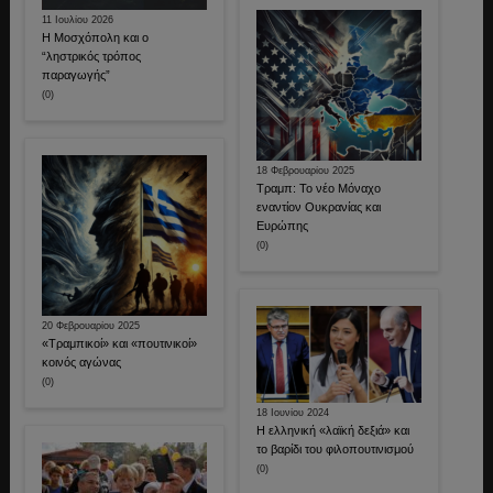
11 Ιουλίου 2026
Η Μοσχόπολη και ο
“ληστρικός τρόπος
παραγωγής”
(0)
18 Φεβρουαρίου 2025
Τραμπ: Το νέο Μόναχο
εναντίον Ουκρανίας και
Ευρώπης
(0)
20 Φεβρουαρίου 2025
«Τραμπικοί» και «πουτινικοί»
κοινός αγώνας
(0)
18 Ιουνίου 2024
Η ελληνική «λαϊκή δεξιά» και
το βαρίδι του φιλοπουτινισμού
(0)