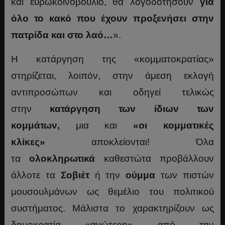
και ευρωκοινοβούλιο, θα λογοδοτήσουν
για
όλο το κακό που έχουν προξενήσει στην
πατρίδα και στο λαό…
».
Η κατάργηση της «κομματοκρατίας»
στηρίζεται, λοιπόν, στην άμεση εκλογή
αντιπροσώπων και οδηγεί τελικώς
στην
κατάργηση των ίδιων των
κομμάτων,
μια και
«οι κομματικές
κλίκες»
αποκλείονται! Όλα
τα
ολοκληρωτικά
καθεστώτα προβάλλουν
άλλοτε τα
Σοβιέτ
ή την
ούμμα
των πιστών
μουσουλμάνων ως θεμέλιο του πολιτικού
συστήματος. Μάλιστα το χαρακτηρίζουν ως
δημοκρατία «ανώτερη» από την