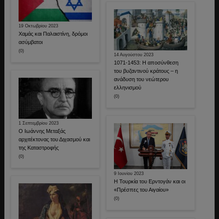
19 Οκτωβρίου 2023
Χαμάς και Παλαιστίνη, δρόμοι
ασύμβατοι
(0)
14 Αυγούστου 2023
1071-1453: Η αποσύνθεση
του βυζαντινού κράτους – η
ανάδυση του νεώτερου
ελληνισμού
(0)
1 Σεπτεμβρίου 2023
Ο Ιωάννης Μεταξάς
αρχιτέκτονας του Διχασμού και
της Καταστροφής
(0)
9 Ιουνίου 2023
Η Τουρκία του Ερντογάν και οι
«Πρέσπες του Αιγαίου»
(0)