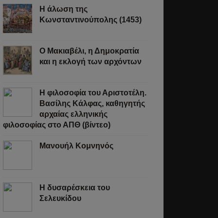
Η άλωση της
η
Κωνσταντινούπολης (1453)
Ο Μακιαβέλι, η Δημοκρατία
και η εκλογή των αρχόντων
Η φιλοσοφία του Αριστοτέλη.
Βασίλης Κάλφας, καθηγητής
άστε
αρχαίας ελληνικής
φιλοσοφίας στο ΑΠΘ (βίντεο)
σσότερα
Μανουήλ Κομνηνός
Η δυσαρέσκεια του
Σελευκίδου