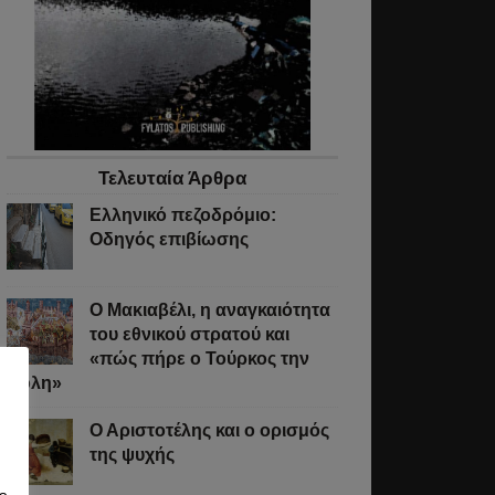
στική
ς
ε
Τελευταία Άρθρα
ει
Ελληνικό πεζοδρόμιο:
Οδηγός επιβίωσης
Ο Μακιαβέλι, η αναγκαιότητα
του εθνικού στρατού και
ν
«πώς πήρε ο Τούρκος την
ση,
Πόλη»
ός
Ο Αριστοτέλης και ο ορισμός
της ψυχής
ένης