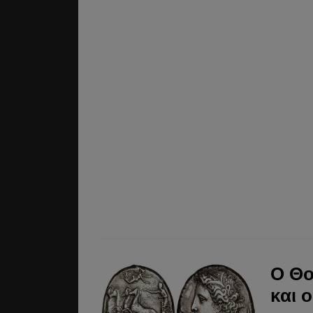
Ο Θο
και 