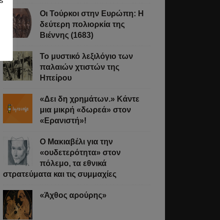
s
Οι Τούρκοι στην Ευρώπη: Η
δεύτερη πολιορκία της
φή
Βιέννης (1683)
Το μυστικό λεξιλόγιο των
παλαιών χτιστών της
ενος
Ηπείρου
ιστικά
«Δει δη χρημάτων.» Κάντε
θη
μια μικρή «δωρεά» στον
«Ερανιστή»!
O Μακιαβέλι για την
«ουδετερότητα» στον
πόλεμο, τα εθνικά
στρατεύματα και τις συμμαχίες
σουν
«Άχθος αρούρης»
μα