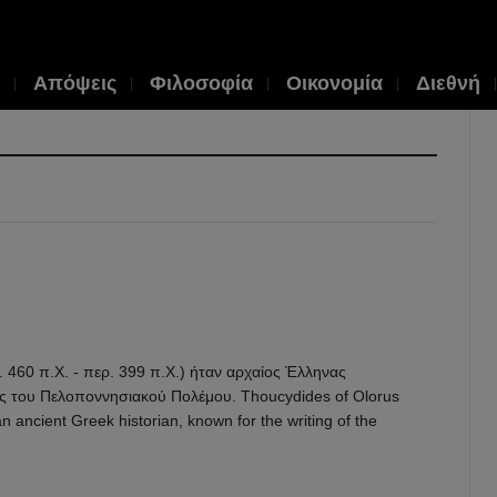
Απόψεις
Φιλοσοφία
Οικονομία
Διεθνή
Ο
Θου
η
σικε