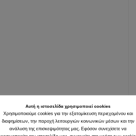
αιφνιδια
επίθεση
στις
Επιπολέ
δεν
μπόρεσ
να
ανατρέψ
τη
σε
βάρος
των
Αθηναίω
κατάστα
Αυτή η ιστοσελίδα χρησιμοποιεί cookies
ο
Χρησιμοποιούμε cookies για την εξατομίκευση περιεχομένου και
στρατηγ
διαφημίσεων, την παροχή λειτουργιών κοινωνικών μέσων και την
Δημοσθ
ανάλυση της επισκεψιμότητας μας. Εφόσον συνεχίσετε να
πρότεινε