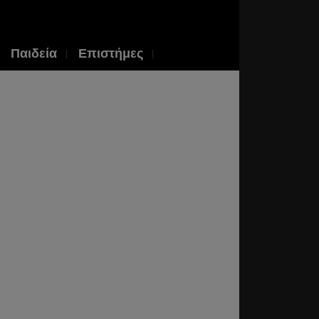
Παιδεία
Επιστήμες
κυδίδης,
λική