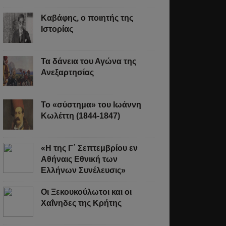
Καβάφης, ο ποιητής της
Ιστορίας
Τα δάνεια του Αγώνα της
Ανεξαρτησίας
σες,
Το «σύστημα» του Ιωάννη
Κωλέττη (1844-1847)
«Η της Γ΄ Σεπτεμβρίου εν
Αθήναις Εθνική των
ε
Ελλήνων Συνέλευσις»
Οι Ξεκουκούλωτοι και οι
ας
Χαΐνηδες της Κρήτης