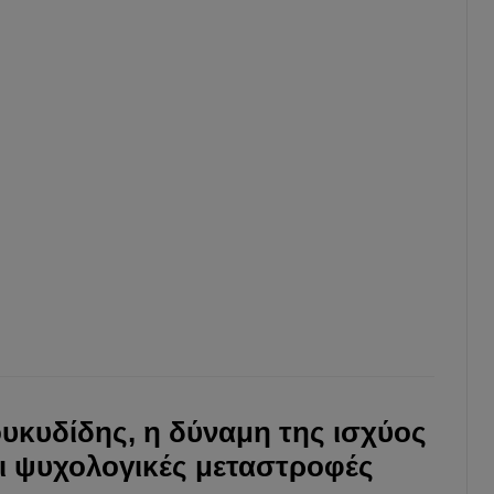
δύσκολ
θέση
την
Αθήνα.
Διαβ
περι
›
υκυδίδης, η δύναμη της ισχύος
οι ψυχολογικές μεταστροφές