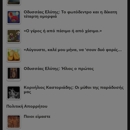
Οδυσσέας Ελύτης: Το φωτόδεντρο και η δέκατη
τέταρτη ομορφιά
«Ο γέρος ή από πέσιμο ή από χέσιμο.»
«Αύγουστε, καλέ μου μήνα, να ‘σουν δυό φορές…
Οδυσσέας Ελύτης: Ήλιος ο πρώτος
Κορνήλιος Καστοριάδης: Οι μύθοι της παράδοσής
μας
Πολιτική Απορρήτου
Ποιοι είμαστε