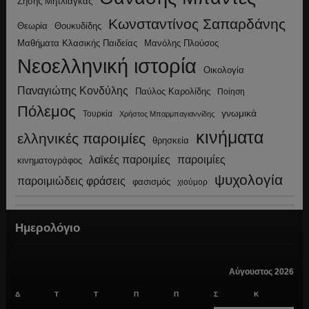
Ζήσης Μητλιάγκας
Κωνσταντίνος Σαπαρδάνης
Θεωρία
Θουκυδίδης
Μανόλης Πλούσος
Μαθήματα Κλασικής Παιδείας
Νεοελληνική ιστορία
Οικολογία
Παναγιώτης Κονδύλης
Παύλος Καρολίδης
Ποίηση
Πόλεμος
γνωμικά
Τουρκία
Χρήστος Μπαρμπαγιαννίδης
κινήματα
ελληνικές παροιμίες
θρησκεία
λαϊκές παροιμίες
παροιμίες
κινηματογράφος
ψυχολογία
παροιμιώδεις φράσεις
φασισμός
χιούμορ
Ημερολόγιο
Αύγουστος 2026
Δ
Τ
Τ
Π
Π
Σ
Κ