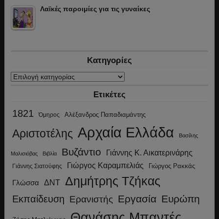
Λαϊκές παροιμίες για τις γυναίκες
Κατηγορίες
Κατηγορίες
Ετικέτες
1821
Αλέξανδρος Παπαδιαμάντης
Όμηρος
Αρχαία Ελλάδα
Αριστοτέλης
Βασίλης
Βυζάντιο
Γιάννης Κ. Αικατερινάρης
Μαλισιόβας
Βιβλία
Γιώργος Καραμπελιάς
Γιώργος Ρακκάς
Γιάννης Σιατούφης
Δημήτρης Τζήκας
ΔΝΤ
Γλώσσα
Εργασία
Ευρώπη
Εκπαίδευση
Ερανιστής
Θανάσης Μπαντές