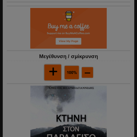
Mεγέθυνση / σμίκρυνση