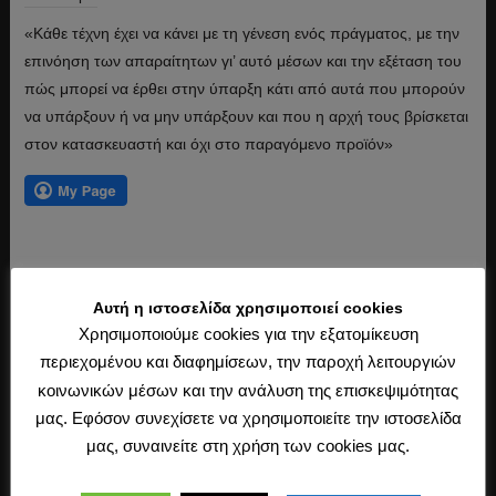
«Κάθε τέχνη έχει να κάνει με τη γένεση ενός πράγματος, με την
επινόηση των απαραίτητων γι’ αυτό μέσων και την εξέταση του
πώς μπορεί να έρθει στην ύπαρξη κάτι από αυτά που μπορούν
να υπάρξουν ή να μην υπάρξουν και που η αρχή τους βρίσκεται
στον κατασκευαστή και όχι στο παραγόμενο προϊόν»
Διαβάστε περισσότερα ›
Αυτή η ιστοσελίδα χρησιμοποιεί cookies
Χρησιμοποιούμε cookies για την εξατομίκευση
περιεχομένου και διαφημίσεων, την παροχή λειτουργιών
κοινωνικών μέσων και την ανάλυση της επισκεψιμότητας
μας. Εφόσον συνεχίσετε να χρησιμοποιείτε την ιστοσελίδα
μας, συναινείτε στη χρήση των cookies μας.