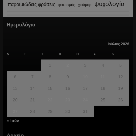
ψυχολογία
παροιμιώδεις φράσεις
φασισμός
χιούμορ
Ημερολόγιο
Ιούλιος 2026
Δ
Τ
Τ
Π
Π
Σ
Κ
1
2
3
4
5
6
7
8
9
10
11
12
13
14
15
16
17
18
19
20
21
22
23
24
25
26
27
28
29
30
31
« Ιούν
Αρχείο