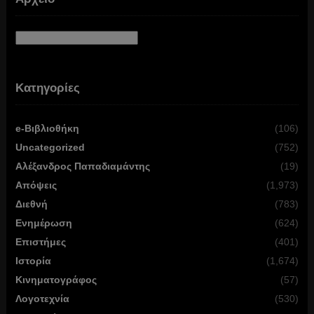
Αρχείο
Κατηγορίες
e-Βιβλιοθήκη
(106)
Uncategorized
(752)
Αλέξανδρος Παπαδιαμάντης
(19)
Απόψεις
(1,973)
Διεθνή
(783)
Ενημέρωση
(624)
Επιστήμες
(401)
Ιστορία
(1,674)
Κινηματογράφος
(57)
Λογοτεχνία
(530)