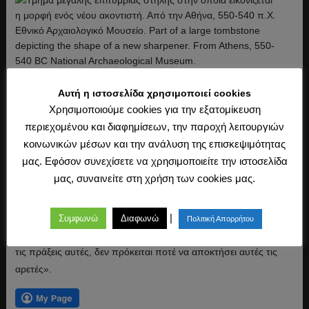
Ο Αριστοτέλης και η σημασία
Αυτή η ιστοσελίδα χρησιμοποιεί cookies
της ευχαρίστησης και της
Χρησιμοποιούμε cookies για την εξατομίκευση
περιεχομένου και διαφημίσεων, την παροχή λειτουργιών
δυσαρέσκειας
κοινωνικών μέσων και την ανάλυση της επισκεψιμότητας
21 Φεβρουαρίου 2018
από
Θανάσης Μπαντές
στην
μας. Εφόσον συνεχίσετε να χρησιμοποιείτε την ιστοσελίδα
Ιστορία
,
Φιλοσοφία
μας, συναινείτε στη χρήση των cookies μας.
«… ο άνθρωπος γίνεται δίκαιος από τις επανειλημμένες πράξεις
δικαιοσύνης ή […] γίνεται σώφρων από τις επανειλημμένες
|
Συμφωνώ
Διαφωνώ
Πολιτική Απορρήτου
πράξεις σωφροσύνης· άνθρωπος που δεν κάνει επανειλημμένα
τις πράξεις αυτές, δεν πρόκειται ποτέ να αποκτήσει αυτές τις
αρετές».