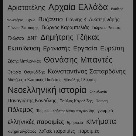
Αρχαία Ελλάδα
Αριστοτέλης
Βασίλης
Βυζάντιο
Γιάννης Κ. Αικατερινάρης
Μαλισιόβας
Βιβλία
Γιώργος Καραμπελιάς
Γιώργος Ρακκάς
Γιάννης Σιατούφης
Δημήτρης Τζήκας
ΔΝΤ
Γλώσσα
Εργασία
Ευρώπη
Εκπαίδευση
Ερανιστής
Θανάσης Μπαντές
Ζήσης Μητλιάγκας
Κωνσταντίνος Σαπαρδάνης
Θεωρία
Θουκυδίδης
Μανόλης Πλούσος
Μαθήματα Κλασικής Παιδείας
Νεοελληνική ιστορία
Οικολογία
Παναγιώτης Κονδύλης
Παύλος Καρολίδης
Ποίηση
Πόλεμος
γνωμικά
Τουρκία
Χρήστος Μπαρμπαγιαννίδης
κινήματα
ελληνικές παροιμίες
θρησκεία
λαϊκές παροιμίες
παροιμίες
κινηματογράφος