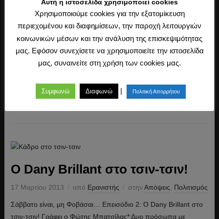
Αυτή η ιστοσελίδα χρησιμοποιεί cookies
προέκυψε τη δεκαετία του 1950 ως κλάδος των κοινωνικών
Χρησιμοποιούμε cookies για την εξατομίκευση
επιστημών, στα πλαίσια της προσπάθειας θεμελίωσης ενός […]
περιεχομένου και διαφημίσεων, την παροχή λειτουργιών
κοινωνικών μέσων και την ανάλυση της επισκεψιμότητας
μας. Εφόσον συνεχίσετε να χρησιμοποιείτε την ιστοσελίδα
μας, συναινείτε στη χρήση των cookies μας.
|
Συμφωνώ
Διαφωνώ
Πολιτική Απορρήτου
Διαβάστε περισσότερα ›
Ο Dany Brillant στο τσιν-τσιν!
17 Μαρτίου 2013
από
Ερανιστής
στην
Απόψεις
,
Πολιτισμός
Σάββατο είναι, μη Φοβάσαι… Επεισόδιο 2: Ο Dany Brillant στο
τσιν-τσιν! Γράφει ο Φώτης Μπατσίλας* Δυο πρόσωπα με