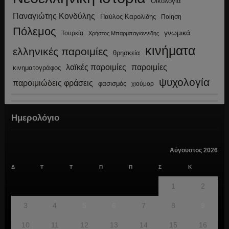
Οικολογία
Παναγιώτης Κονδύλης
Παύλος Καρολίδης
Ποίηση
Πόλεμος
γνωμικά
Τουρκία
Χρήστος Μπαρμπαγιαννίδης
κινήματα
ελληνικές παροιμίες
θρησκεία
λαϊκές παροιμίες
παροιμίες
κινηματογράφος
ψυχολογία
παροιμιώδεις φράσεις
φασισμός
χιούμορ
Ημερολόγιο
Αύγουστος 2026
Δ
Τ
Τ
Π
Π
Σ
Κ
1
2
3
4
5
6
7
8
9
10
11
12
13
14
15
16