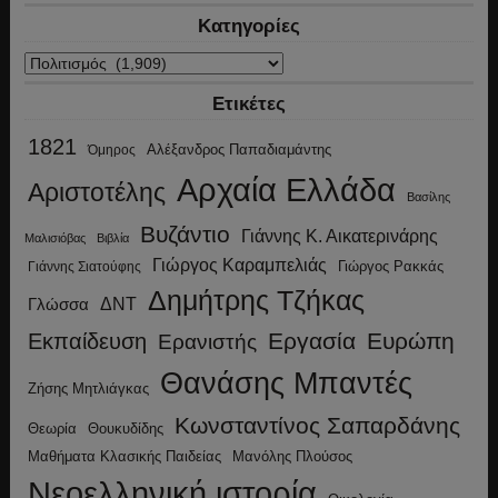
Κατηγορίες
Κατηγορίες
Ετικέτες
1821
Αλέξανδρος Παπαδιαμάντης
Όμηρος
Αρχαία Ελλάδα
Αριστοτέλης
Βασίλης
Βυζάντιο
Γιάννης Κ. Αικατερινάρης
Μαλισιόβας
Βιβλία
Γιώργος Καραμπελιάς
Γιώργος Ρακκάς
Γιάννης Σιατούφης
Δημήτρης Τζήκας
ΔΝΤ
Γλώσσα
Εργασία
Ευρώπη
Εκπαίδευση
Ερανιστής
Θανάσης Μπαντές
Ζήσης Μητλιάγκας
Κωνσταντίνος Σαπαρδάνης
Θεωρία
Θουκυδίδης
Μανόλης Πλούσος
Μαθήματα Κλασικής Παιδείας
Νεοελληνική ιστορία