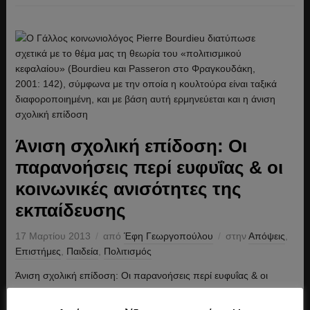
Άνιση σχολική επίδοση: Οι
παρανοήσεις περί ευφυΐας & οι
κοινωνικές ανισότητες της
εκπαίδευσης
17 Μαρτίου 2013
από
Έφη Γεωργοπούλου
στην
Απόψεις
,
Επιστήμες
,
Παιδεία
,
Πολιτισμός
Άνιση σχολική επίδοση: Οι παρανοήσεις περί ευφυΐας & οι
κοινωνικές ανισότητες της εκπαίδευσης Εισαγωγή Γράφει η Έφη
Γεωργοπούλου Η Κοινωνιολογία της εκπαίδευσης, που