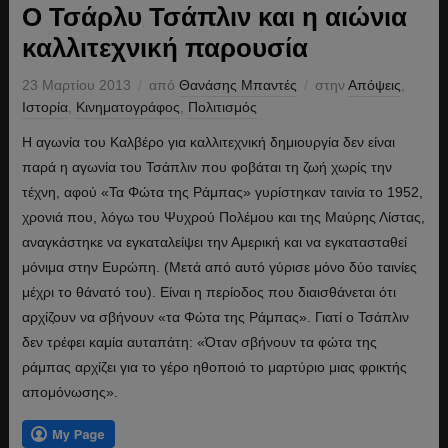
Ο Τσάρλυ Τσάπλιν και η αιώνια
καλλιτεχνική παρουσία
23 Μαρτίου 2013
από
Θανάσης Μπαντές
στην
Απόψεις
,
Ιστορία
,
Κινηματογράφος
,
Πολιτισμός
Η αγωνία του Καλβέρο για καλλιτεχνική δημιουργία δεν είναι
παρά η αγωνία του Τσάπλιν που φοβάται τη ζωή χωρίς την
τέχνη, αφού «Τα Φώτα της Ράμπας» γυρίστηκαν ταινία το 1952,
χρονιά που, λόγω του Ψυχρού Πολέμου και της Μαύρης Λίστας,
αναγκάστηκε να εγκαταλείψει την Αμερική και να εγκατασταθεί
μόνιμα στην Ευρώπη. (Μετά από αυτό γύρισε μόνο δύο ταινίες
μέχρι το θάνατό του). Είναι η περίοδος που διαισθάνεται ότι
αρχίζουν να σβήνουν «τα Φώτα της Ράμπας». Γιατί ο Τσάπλιν
δεν τρέφει καμία αυταπάτη: «Όταν σβήνουν τα φώτα της
ράμπας αρχίζει για το γέρο ηθοποιό το μαρτύριο μιας φρικτής
απομόνωσης».