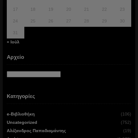
17
18
19
20
21
22
23
24
25
26
27
28
29
30
31
« Ιούλ
Αρχείο
Αρχείο
Κατηγορίες
e-Βιβλιοθήκη
(106)
Uncategorized
(752)
Αλέξανδρος Παπαδιαμάντης
(19)