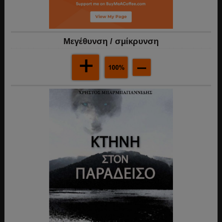
Mεγέθυνση / σμίκρυνση