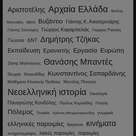
Αρχαία Ελλάδα
Αριστοτέλης
Βασίλης
Βυζάντιο
Γιάννης Κ. Αικατερινάρης
Μαλισιόβας
Βιβλία
Γιώργος Καραμπελιάς
Γιώργος Ρακκάς
Γιάννης Σιατούφης
Δημήτρης Τζήκας
ΔΝΤ
Γλώσσα
Εργασία
Ευρώπη
Εκπαίδευση
Ερανιστής
Θανάσης Μπαντές
Ζήσης Μητλιάγκας
Κωνσταντίνος Σαπαρδάνης
Θεωρία
Θουκυδίδης
Μανόλης Πλούσος
Μαθήματα Κλασικής Παιδείας
Νεοελληνική ιστορία
Οικολογία
Παναγιώτης Κονδύλης
Παύλος Καρολίδης
Ποίηση
Πόλεμος
γνωμικά
Τουρκία
Χρήστος Μπαρμπαγιαννίδης
κινήματα
ελληνικές παροιμίες
θρησκεία
λαϊκές παροιμίες
παροιμίες
κινηματογράφος