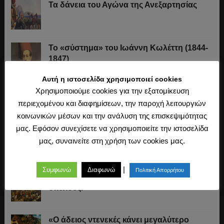
Τα δάνεια του Αγώνα της Ανεξαρτησίας
Το «σύστημα» του Ιωάννη Κωλέττη (1844-
1847)
Αυτή η ιστοσελίδα χρησιμοποιεί cookies
Χρησιμοποιούμε cookies για την εξατομίκευση
Η άλωση της Κωνσταντινούπολης (1453)
περιεχομένου και διαφημίσεων, την παροχή λειτουργιών
κοινωνικών μέσων και την ανάλυση της επισκεψιμότητας
μας. Εφόσον συνεχίσετε να χρησιμοποιείτε την ιστοσελίδα
Ο Μακιαβέλι, η Δημοκρατία και η εκλογή
μας, συναινείτε στη χρήση των cookies μας.
των αρχόντων
|
Συμφωνώ
Διαφωνώ
Πολιτική Απορρήτου
«Όποιος δεν ξέρει τι να κάνει χτενίζει τους
σκύλους.»
«Ο άδειος ντενεκές κάνει μεγαλύτερο