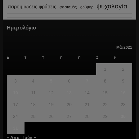
ψυχολογία
παροιμιώδεις φράσεις
φασισμός
χιούμορ
Ημερολόγιο
Μάι 2021
Δ
Τ
Τ
Π
Π
Σ
Κ
1
2
3
4
5
6
7
8
9
10
11
12
13
14
15
16
17
18
19
20
21
22
23
24
25
26
27
28
29
30
31
« Απρ
Ιούν »