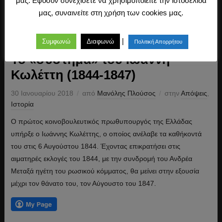
μας. Εφόσον συνεχίσετε να χρησιμοποιείτε την ιστοσελίδα
μας, συναινείτε στη χρήση των cookies μας.
|
Συμφωνώ
Διαφωνώ
Πολιτική Απορρήτου
Το «σύστημα» του Ιωάννη
Κωλέττη (1844-1847)
30 Ιανουαρίου 2018
από
Μανόλης Πλούσος
στην
Απόψεις
,
Ιστορία
Ο πρώτος κοινοβουλευτικός πρωθυπουργός της Ελλάδας
υπήρξε ο Ιωάννης Κωλέττης, ο οποίος ανέλαβε τα καθήκοντά
του στις 6 Αυγούστου 1844. Έχοντας επικρατήσει στις
αιματηρές εκλογές του 1844, με την συνδρομή του Ανδρέα
Μεταξά ηγέτη του ρωσικού κόμματος, θα μείνει στην εξουσία
μέχρι τον θάνατο του, τον Αύγουστο του 1847.