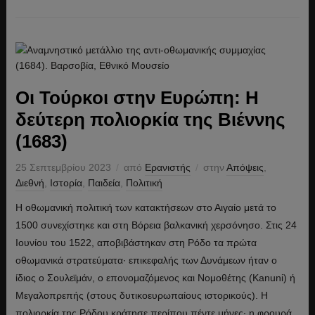
Οι Τούρκοι στην Ευρώπη: Η
δεύτερη πολιορκία της Βιέννης
(1683)
25 Σεπτεμβρίου 2023
από
Ερανιστής
στην
Απόψεις
,
Διεθνή
,
Ιστορία
,
Παιδεία
,
Πολιτική
Η οθωμανική πολιτική των κατακτήσεων στο Αιγαίο μετά το
1500 συνεχίστηκε και στη Βόρεια βαλκανική χερσόνησο. Στις 24
Ιουνίου του 1522, αποβιβάστηκαν στη Ρόδο τα πρώτα
οθωμανικά στρατεύματα· επικεφαλής των Δυνάμεων ήταν ο
ίδιος ο Σουλεϊμάν, ο επονομαζόμενος και Νομοθέτης (Kanuni) ή
Μεγαλοπρεπής (στους δυτικοευρωπαίους ιστορικούς). Η
πολιορκία της Ρόδου κράτησε περίπου πέντε μήνες· η φρουρά,