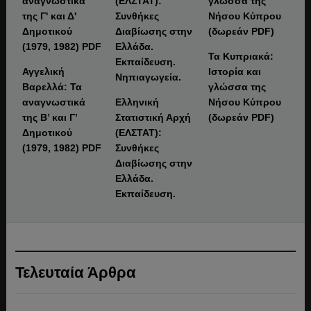
«Ή παπάς παπάς ή ζευγάς ζευγάς ή καθάριος μυλωνάς.»
αρχαίας ελληνικής φιλοσοφίας στο ΑΠΘ (βίντεο)
9 Αυγούστου 2026
Μανουήλ Κομνηνός
Τα Κυπριακά:
Αγγελική
Ιστορία και
Α
Βαρελλά: Τα
γλώσσα της
Μ
αναγνωστικά
Ελληνική
Νήσου Κύπρου
Β
της Β’ και Γ’
Στατιστική Αρχή
(δωρεάν PDF)
κ
Δημοτικού
(ΕΛΣΤΑΤ):
Γ
(1979, 1982) PDF
Συνθήκες
(
Διαβίωσης στην
Ελλάδα.
Εκπαίδευση.
Τελευταία Άρθρα