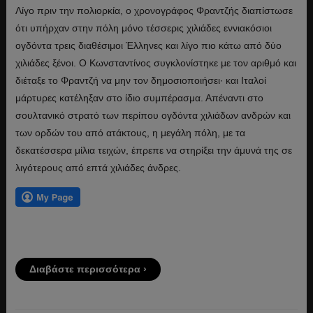
Λίγο πριν την πολιορκία, ο χρονογράφος Φραντζής διαπίστωσε
ότι υπήρχαν στην πόλη μόνο τέσσερις χιλιάδες εννιακόσιοι
ογδόντα τρεις διαθέσιμοι Έλληνες και λίγο πιο κάτω από δύο
χιλιάδες ξένοι. Ο Κωνσταντίνος συγκλονίστηκε με τον αριθμό και
διέταξε το Φραντζή να μην τον δημοσιοποιήσει· και Ιταλοί
μάρτυρες κατέληξαν στο ίδιο συμπέρασμα. Απέναντι στο
σουλτανικό στρατό των περίπου ογδόντα χιλιάδων ανδρών και
των ορδών του από ατάκτους, η μεγάλη πόλη, με τα
δεκατέσσερα μίλια τειχών, έπρεπε να στηρίξει την άμυνά της σε
λιγότερους από επτά χιλιάδες άνδρες.
Διαβάστε περισσότερα ›